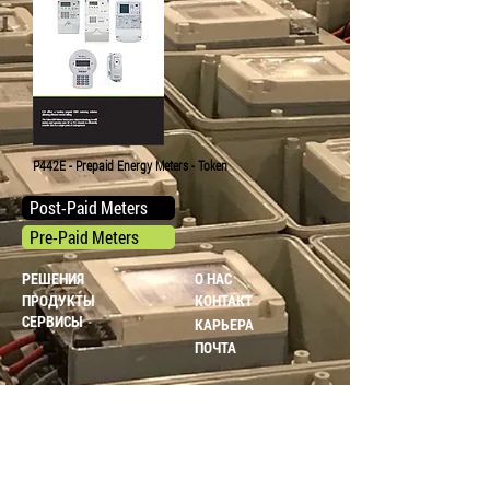
P442E - Prepaid Energy Meters - Token
Post-Paid Meters
Pre-Paid Meters
РЕШЕНИЯ
О HAC
ПРОДУКТЫ
КОНТАКТ
СЕРВИСЫ
КАРЬЕРА
ПОЧТА
РЕГИОНЫ И ЯЗЫКИ
УСЛОВИЯ ПРОДАЖИ