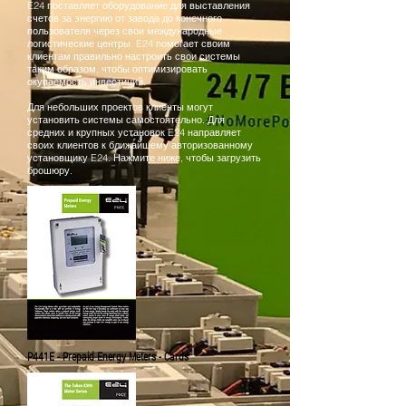
E24 поставляет оборудование для выставления
счетов за энергию от завода до конечного
пользователя через свои международные
логистические центры. E24 помогает своим
клиентам правильно настроить свои системы
таким образом, чтобы оптимизировать
окупаемость инвестиций.
Для небольших проектов клиенты могут
установить системы самостоятельно. Для
средних и крупных установок E24 направляет
своих клиентов к ближайшему авторизованному
установщику E24. Нажмите ниже, чтобы загрузить
брошюру.
P441E - Prepaid Energy Meters - Cards