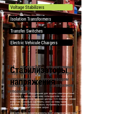
Voltage Stabilizers
Isolation Transformers
Transfer Switches
Electric Vehicule Chargers
E24 предлагает ограниченный
Стабилизаторы
ассортимент стабилизаторов
напряжения
напряжения с сервоприводом в
однофазном и трехфазном
исполнении.
E24 поставляет оборудование для защиты электропитания
напрямую с завода конечному пользователю через свои
международные логистические центры. E24 помогает своим
клиентам правильно настроить свои системы таким
образом, чтобы оптимизировать окупаемость инвестиций
при существенной экономии затрат.
Для небольших проектов клиенты могут установить системы