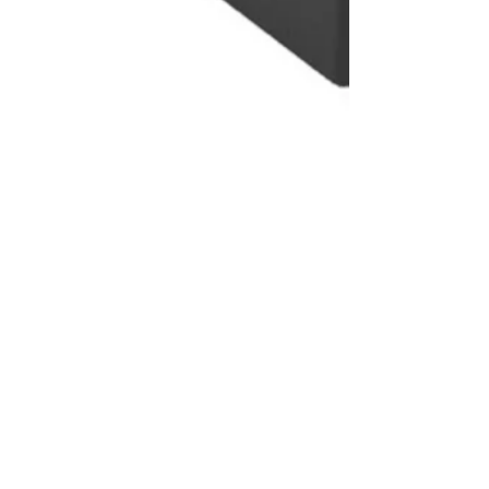
РЕШЕНИЯ
О HAC
ПРОДУКТЫ
КОНТАКТ
СЕРВИСЫ
КАРЬЕРА
ПОЧТА
РЕГИОНЫ И ЯЗЫКИ
УСЛОВИЯ ПРОДАЖИ